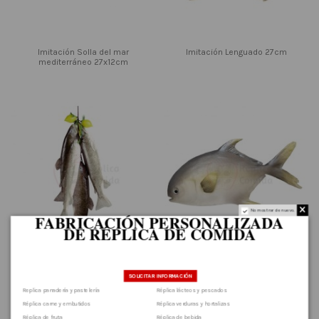
Imitación Solla del mar
Imitación Lenguado 27cm
mediterráneo 27x12cm
No mostrar de nuevo.
FABRICACIÓN PERSONALIZADA
DE RÉPLICA DE COMIDA
.
SOLICITAR INFORMACIÓN
Imitación Ristra de peces con
Imitación Atún blanco 30cm
Replica panadería y pastelería
Réplica lácteos y pescados
limón 55cm
Réplica carne y embutidos
Réplica verduras y hortalizas
Réplica de fruta
Réplica de bebida