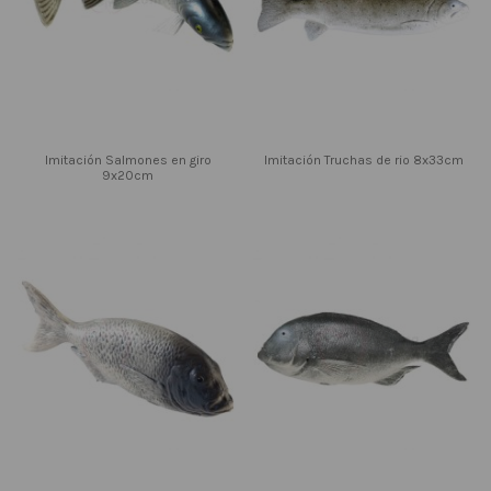
Imitación Salmones en giro
Imitación Truchas de rio 8x33cm
9x20cm