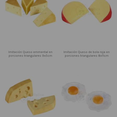
Imitación Queso emmental en
Imitación Queso de bola roja en
porciones triangulares 9x5cm
porciones triangulares 8x11cm