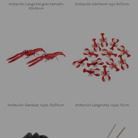
Imitación Langosta gran tamaño
Imitación Gambom rojo 4x15cm
30x14cm
Imitación Gambas rojas 11x30cm
Imitación Langostas rojas 12cm