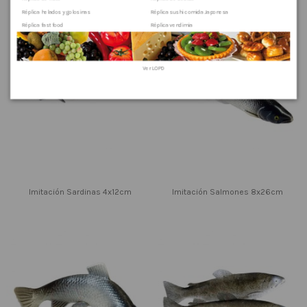
Réplica helados y golosinas
Réplica sushi comida Japonesa
Réplica fast food
Réplica vendimia
Ver
LOPD
Imitación Sardinas 4x12cm
Imitación Salmones 8x26cm