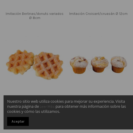
Imitación Berlinas/donuts variados
Imitación Croisant/cruasán Ø 12cm
Ø 8cm
Nuestro sitio web utiliza cookies para mejorar su experiencia. Visita
nuestra página de
para obtener más información sobre las
Leer Más
cookies y cómo las utilizamos.
Imitación Gofres de azúcar Ø 9cm
Imitación Magdalenas/muffins
8,5x7cm
Aceptar