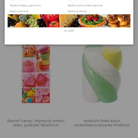
Réplica helados y golosinas
Réplica sushi comida Japonesa
Réplica fast food
Réplica vendimia
Chupa chups rosa/multicolor con
Imitación Chupa chups azul/rosa
virutas dulces Ø 25cm 90cm
con virutas de colores Ø 25cm
90cm
Ver
LOPD
Banner "candy", impresión ambos
Imitación Nube dulce,
lados, poliéster 180x90cm
verde/blanco/amarillo 40x30cm