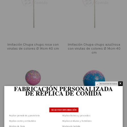
Imitación Chupa chups rosa con
Imitación Chupa chups azul/rosa
virutas de colores Ø 14cm 40 cm
con virutas de colores Ø 14cm 40
cm
No mostrar de nuevo.
FABRICACIÓN PERSONALIZADA
DE RÉPLICA DE COMIDA
.
SOLICITAR INFORMACIÓN
Replica panadería y pastelería
Réplica lácteos y pescados
Réplica carne y embutidos
Réplica verduras y hortalizas
Réplica de fruta
Réplica de bebida