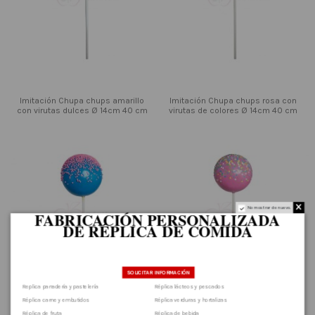
Imitación Chupa chups amarillo
Imitación Chupa chups rosa con
con virutas dulces Ø 14cm 40 cm
virutas de colores Ø 14cm 40 cm
No mostrar de nuevo.
FABRICACIÓN PERSONALIZADA
DE RÉPLICA DE COMIDA
.
SOLICITAR INFORMACIÓN
Replica panadería y pastelería
Réplica lácteos y pescados
Réplica carne y embutidos
Réplica verduras y hortalizas
Réplica de fruta
Réplica de bebida