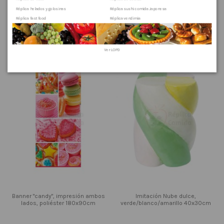
Réplica helados y golosinas
Réplica sushi comida Japonesa
Réplica fast food
Réplica vendimia
Chupa chups rosa/multicolor con
Imitación Chupa chups azul/rosa
virutas dulces Ø 25cm 90cm
con virutas de colores Ø 25cm
90cm
Ver
LOPD
Banner "candy", impresión ambos
Imitación Nube dulce,
lados, poliéster 180x90cm
verde/blanco/amarillo 40x30cm