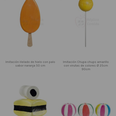
Imitación Helado de hielo con palo
Imitación Chupa chups amarillo
sabor naranja 50 cm
con virutas de colores Ø 25cm
90cm