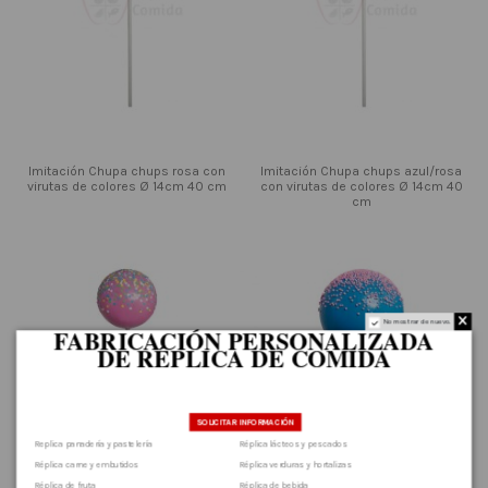
Imitación Chupa chups rosa con
Imitación Chupa chups azul/rosa
virutas de colores Ø 14cm 40 cm
con virutas de colores Ø 14cm 40
cm
No mostrar de nuevo.
FABRICACIÓN PERSONALIZADA
DE RÉPLICA DE COMIDA
.
SOLICITAR INFORMACIÓN
Replica panadería y pastelería
Réplica lácteos y pescados
Réplica carne y embutidos
Réplica verduras y hortalizas
Réplica de fruta
Réplica de bebida