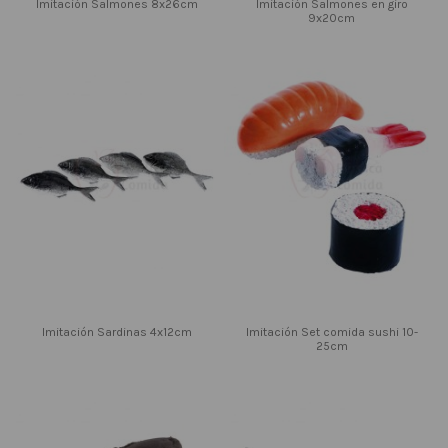
Imitación Salmones 8x26cm
Imitación Salmones en giro
9x20cm
Imitación Sardinas 4x12cm
Imitación Set comida sushi 10-
25cm