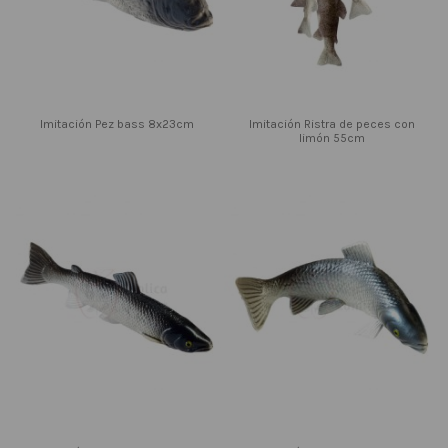
Imitación Pez bass 8x23cm
Imitación Ristra de peces con
limón 55cm