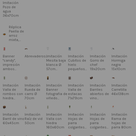
Imitación
Pozo de
agua
36x70cm
Réplica
Paella de
arroz
mixta,...
Banner
Abrevaderos...
Imitación
Imitación
Imitación
Imitación
"candy",
Mesita baja
Cubitos de
Gorro de
Hormiga
impresión
blanca Ø
hielo
chef
negra
ambos...
57cm...
pequeños...
19x20cm
15x10cm
Imitación
Imitación
Imitación
Imitación
Imitación
Imitación
Valla de
Rueda de
Banner
Valla de
Barriles
Carretilla
rombos con
carro Ø
fotografia de
estacas
abiertos de
46x138cm
hiedra...
70cm
viñedo...
71x79cm
vino...
Imitación
Imitación
Imitación
Imitación
Imitación
Imitación
Barril de vino
Raíz de vid
Valla con
Hojas de
Hojas de
Rama de
60x45cm
50cm
hiedra
parra
parra
hojas de
160x60cm
colgantes...
colgantes...
parra 80cm