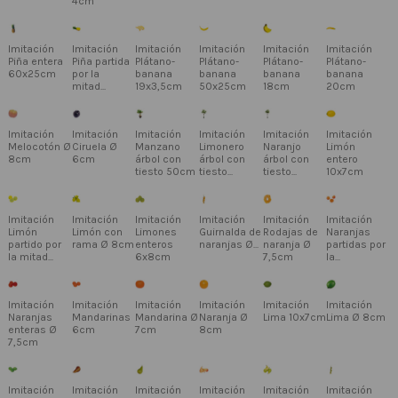
4cm
Imitación
Imitación
Imitación
Imitación
Imitación
Imitación
Piña entera
Piña partida
Plátano-
Plátano-
Plátano-
Plátano-
60x25cm
por la
banana
banana
banana
banana
mitad...
19x3,5cm
50x25cm
18cm
20cm
Imitación
Imitación
Imitación
Imitación
Imitación
Imitación
Melocotón Ø
Ciruela Ø
Manzano
Limonero
Naranjo
Limón
8cm
6cm
árbol con
árbol con
árbol con
entero
tiesto 50cm
tiesto...
tiesto...
10x7cm
Imitación
Imitación
Imitación
Imitación
Imitación
Imitación
Limón
Limón con
Limones
Guirnalda de
Rodajas de
Naranjas
partido por
rama Ø 8cm
enteros
naranjas Ø...
naranja Ø
partidas por
la mitad...
6x8cm
7,5cm
la...
Imitación
Imitación
Imitación
Imitación
Imitación
Imitación
Naranjas
Mandarinas
Mandarina Ø
Naranja Ø
Lima 10x7cm
Lima Ø 8cm
enteras Ø
6cm
7cm
8cm
7,5cm
Imitación
Imitación
Imitación
Imitación
Imitación
Imitación