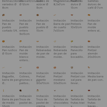
Berlinas/donuts
Croisant/cruasán
Gofres de
Magdalenas/muffins
Panecillo
Galletas
variados Ø
Ø 12cm
azúcar Ø
8,5x7cm
dulce Ø
dulces de
8cm
9cm
15cm
café Ø 7cm
Imitación
Imitación
Imitación
Imitación
Imitación
Imitación
Pan de
Pan de
Pan de
Barra de pan
Pretzels
Pan de
pueblo
pueblo
pueblo Ø
de cuarto
10x12cm
molde
cortado 1/4...
entero
15cm
7x55cm
entero al...
9x15cm
Imitación
Imitación
Imitación
Imitación
Imitación
Imitación
Pan rustico
Pan de
Rebanadas
Rebanada
Panecillo
Pretzel
Ø 15cm
molde
de pan de
de pan de
para
alemán
blanco
molde...
molde...
bocadillo...
20x30cm
entero...
Imitación
Imitación
Imitación
Imitación
Imitación
Imitación
Baguette,
Colines,
Pretzel
Pretzel
Pretzel con
Media barra
barra de pan
grisines o
gigante
mediano
sal para
de pan con...
Ø...
palitos...
90x70cm
50x35cm
llevar...
Imitación
Imitación
Imitación
Imitación
Imitación
Imitación
Barra de pan
Trozo de
Trozo de
Tartetas de
Tarteta de
Tarteta de
de medio
pastel de...
pastel de
chocolates
frutas kiwi
frutas
55cm
crema...
y...
y...
bayas,...