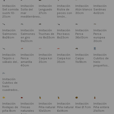
Imitación
Imitación
Imitación
Imitación
Imitación
Imitación
Set comida
Solla del
Lenguado
Ristra de
Atún blanco
Sardinas
sushi 10-
mar
27cm
peces con
30cm
4x12cm
25cm
mediterráneo...
limón...
Imitación
Imitación
Imitación
Imitación
Imitación
Imitación
Salmones
Salmones
Truchas de
Pez bass
Perca
Perca
8x26cm
en giro
rio 8x33cm
8x23cm
36x13cm
europea
9x20cm
30cm
Imitación
Imitación
Imitación
Imitación
Imitación
Imitación
Tarpón o
Perca
Carpa koi
Carpa koi
Carpa
Cubitos de
sábalo del...
amarilla
35cm
35cm
11x18cm
hielo
40cm
pequeños...
Imitación
Cubitos de
hielo
cuadrados...
Imitación
Imitación
Imitación
Imitación
Imitación
Imitación
Rodajas de
Fresas
Piña natural
Piña natural
Kiwi Ø 7cm
Piña entera
piña 8cm
naturales
10x12cm
6x14cm
21x11cm