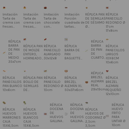
Imitación
Imitación
Imitación
Imitación
RÉPLICA PAN
RÉPLICA
Tarta de
Tarta de
Tarta de
Porción
DE SEMILLAS
PANECILLO
crema con
crema con
chocolate
cuadrada de
DE SÉSAMO
REDONDO Ø
fresas...
fresas,...
con...
tartas...
Ø...
17cm
17x8cm
RÉPLICA
RÉPLICA
BARRA
BARRA
RÉPLICA PAN
RÉPLICA
RÉPLICA
RÉPLICA
DE PAN
DE PAN
DE MOLDE
PANECILLO
BARRA DE
PANECILLOS
DE
DE
ENTERO,
ALARGADO
PAN
LARGOS
MEDIO
CUARTO...
HORNEADO...
33x12x8
BAGUETTE...
10X6CM
35x7cm
10x6cm
RÉPLICA
BREZEL
RÉPLICA
RÉPLICA PAN
RÉPLICA
RÉPLICA
RÉPLICA
ALEMAN
PANECILLOS
BOLLO DE
PANECILLO
BREZEL
BREZEL
REAL
PAN BLANCO
SEMILLAS
REDONDO Ø
ALEMÁN XL
ALEMAN
29x19cm
10x6cm
DE...
10cm
50x37x6cm
PEQUEÑO
12x10cm
RÉPLICA
RÉPLICA
RÉPLICA
DOCENA
DOCENA
HUEVO
RÉPLICA
RÉPLICA
RÉPLICA
DE
DE
FRITO
HUEVOS
HUEVOS
HUEVOS DE
HUEVOS
HUEVOS
PARA
MARRONES
BLANCOS
CODORNIZ Ø
GALLINA...
GALLINA...
UNTAR Ø
CAJA
CAJA
2,5cm
10cm
15X6,5cm
15X6,5cm
3,5cm