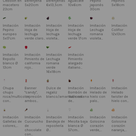
Cebollín en
Berenjena
Berenjenas
Aguacate
Pepino
Pepinos
macetero
5x20cm
6x13,5cm
10x6cm
japonés
5x18cm
23cm
30cm
Imitación
Imitación
Imitación
Imitación
Imitación
Imitación
Pepino
Hoja de
Hoja de
Hoja de
Lechuga
Coliflor
europeo
lechuga
lechuga
lechuga
romana
12x13cm
5x17cm
verde claro...
violeta...
verde 17cm
violeta...
Imitación
Imitación
Imitación
Imitación
Repollo
Pimiento de
Lechuga
Pimiento
blanco Ø
california
romana
alargado
13cm
rojo...
verde
italiano...
16x18cm
Chupa
Banner
Dulce de
Imitación
Imitación
Imitación
chups
"candy",
regaliz
Bombón de
Helado de
Helado
rosa/multicolor
impresión
blanco/amarillo/rosa...
nube rellena
hielo con
twister de
con...
ambos...
de...
palo...
hielo con...
Imitación
Imitación
Imitación
Imitación
Imitación
Imitación
Galletas de
Cucurucho
Bandeja de
Mesita baja
Golosina
Golosina
colores,...
de
repostería
blanca Ø
corazón
corazón
chocolate
Ø...
57cm...
verde,...
naranja,...
con...