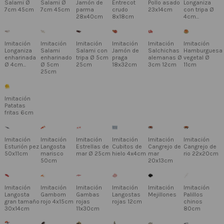
Salami Ø
Salami Ø
Jamón de
Entrecot
Pollo asado
Longaniza
7cm 45cm
7cm 45cm
parma
crudo
23x14cm
con tripa Ø
28x40cm
8x18cm
4cm...
Imitación
Imitación
Imitación
Imitación
Imitación
Imitación
Longaniza
Salami
Salami con
Jamón de
Salchichas
Hamburguesa
enharinada
enharinado
tripa Ø 5cm
praga
alemanas Ø
vegetal Ø
Ø 4cm...
Ø 5cm
25cm
18x32cm
3cm 12cm
11cm
25cm
Imitación
Patatas
fritas 6cm
Imitación
Imitación
Imitación
Imitación
Imitación
Imitación
Esturión pez
Langosta
Estrellas de
Cubitos de
Cangrejo de
Cangrejo de
50x11cm
marisco
mar Ø 25cm
hielo 4x4cm
mar
rio 22x20cm
50cm
20x13cm
Imitación
Imitación
Imitación
Imitación
Imitación
Imitación
Langosta
Gambom
Gambas
Langostas
Mejillones
Palillos
gran tamaño
rojo 4x15cm
rojas
rojas 12cm
chinos
30x14cm
11x30cm
80cm