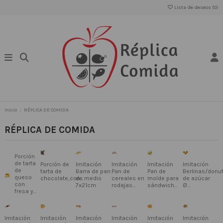
Lista de deseos (
0
)
Inicio
RÉPLICA DE COMIDA
RÉPLICA DE COMIDA
Porción
de tarta
Porción de
Imitación
Imitación
Imitación
Imitación
de
tarta de
Barra de pan
Pan de
Pan de
Berlinas/donu
queso
chocolate,con...
de medio
cereales en
molde para
de azúcar
con
7x21cm
rodajas...
sándwich...
Ø...
fresa y...
Imitación
Imitación
Imitación
Imitación
Imitación
Imitación