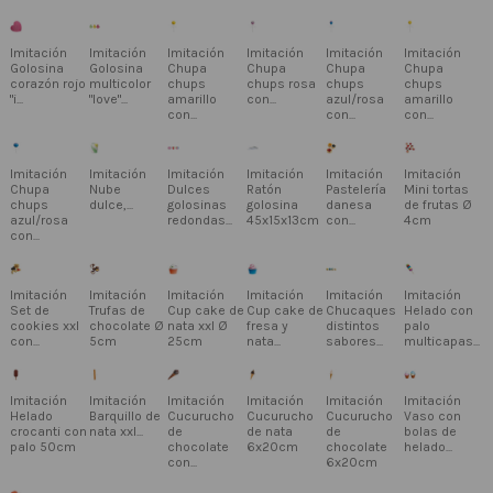
Imitación
Imitación
Imitación
Imitación
Imitación
Imitación
Golosina
Golosina
Chupa
Chupa
Chupa
Chupa
corazón rojo
multicolor
chups
chups rosa
chups
chups
"i...
"love"...
amarillo
con...
azul/rosa
amarillo
con...
con...
con...
Imitación
Imitación
Imitación
Imitación
Imitación
Imitación
Chupa
Nube
Dulces
Ratón
Pastelería
Mini tortas
chups
dulce,...
golosinas
golosina
danesa
de frutas Ø
azul/rosa
redondas...
45x15x13cm
con...
4cm
con...
Imitación
Imitación
Imitación
Imitación
Imitación
Imitación
Set de
Trufas de
Cup cake de
Cup cake de
Chucaques
Helado con
cookies xxl
chocolate Ø
nata xxl Ø
fresa y
distintos
palo
con...
5cm
25cm
nata...
sabores...
multicapas...
Imitación
Imitación
Imitación
Imitación
Imitación
Imitación
Helado
Barquillo de
Cucurucho
Cucurucho
Cucurucho
Vaso con
crocanti con
nata xxl...
de
de nata
de
bolas de
palo 50cm
chocolate
6x20cm
chocolate
helado...
con...
6x20cm