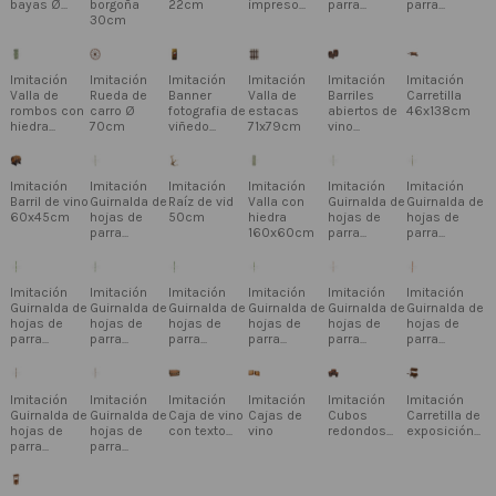
bayas Ø...
borgoña
22cm
impreso...
parra...
parra...
30cm
Imitación
Imitación
Imitación
Imitación
Imitación
Imitación
Valla de
Rueda de
Banner
Valla de
Barriles
Carretilla
rombos con
carro Ø
fotografia de
estacas
abiertos de
46x138cm
hiedra...
70cm
viñedo...
71x79cm
vino...
Imitación
Imitación
Imitación
Imitación
Imitación
Imitación
Barril de vino
Guirnalda de
Raíz de vid
Valla con
Guirnalda de
Guirnalda de
60x45cm
hojas de
50cm
hiedra
hojas de
hojas de
parra...
160x60cm
parra...
parra...
Imitación
Imitación
Imitación
Imitación
Imitación
Imitación
Guirnalda de
Guirnalda de
Guirnalda de
Guirnalda de
Guirnalda de
Guirnalda de
hojas de
hojas de
hojas de
hojas de
hojas de
hojas de
parra...
parra...
parra...
parra...
parra...
parra...
Imitación
Imitación
Imitación
Imitación
Imitación
Imitación
Guirnalda de
Guirnalda de
Caja de vino
Cajas de
Cubos
Carretilla de
hojas de
hojas de
con texto...
vino
redondos...
exposición...
parra...
parra...