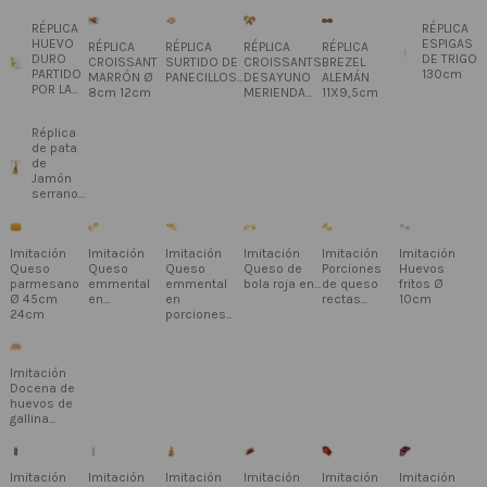
RÉPLICA
RÉPLICA
HUEVO
ESPIGAS
RÉPLICA
RÉPLICA
RÉPLICA
RÉPLICA
DURO
DE TRIGO
CROISSANT
SURTIDO DE
CROISSANTS
BREZEL
PARTIDO
130cm
MARRÓN Ø
PANECILLOS...
DESAYUNO
ALEMÁN
POR LA...
8cm 12cm
MERIENDA...
11X9,5cm
Réplica
de pata
de
Jamón
serrano...
Imitación
Imitación
Imitación
Imitación
Imitación
Imitación
Queso
Queso
Queso
Queso de
Porciones
Huevos
parmesano
emmental
emmental
bola roja en...
de queso
fritos Ø
Ø 45cm
en...
en
rectas...
10cm
24cm
porciones...
Imitación
Docena de
huevos de
gallina...
Imitación
Imitación
Imitación
Imitación
Imitación
Imitación