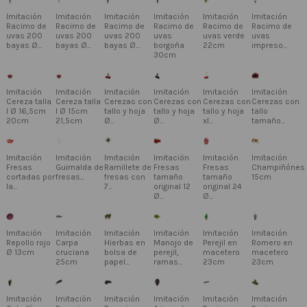
Imitación
Imitación
Imitación
Imitación
Imitación
Imitación
Racimo de
Racimo de
Racimo de
Racimo de
Racimo de
Racimo de
uvas 200
uvas 200
uvas 200
uvas
uvas verde
uvas
bayas Ø...
bayas Ø...
bayas Ø...
borgoña
22cm
impreso...
30cm
Imitación
Imitación
Imitación
Imitación
Imitación
Imitación
Cereza talla
Cereza talla
Cerezas con
Cerezas con
Cerezas con
Cerezas con
l Ø 16,5cm
l Ø 15cm
tallo y hoja
tallo y hoja
tallo y hoja
tallo
20cm
21,5cm
Ø...
Ø...
xl...
tamaño...
Imitación
Imitación
Imitación
Imitación
Imitación
Imitación
Fresas
Guirnalda de
Ramillete de
Fresas
Fresas
Champiñónes
cortadas por
fresas...
fresas con
tamaño
tamaño
15cm
la...
7...
original 12
original 24
Ø...
Ø...
Imitación
Imitación
Imitación
Imitación
Imitación
Imitación
Repollo rojo
Carpa
Hierbas en
Manojo de
Perejil en
Romero en
Ø 13cm
cruciana
bolsa de
perejil,
macetero
macetero
25cm
papel...
ramas...
23cm
23cm
Imitación
Imitación
Imitación
Imitación
Imitación
Imitación