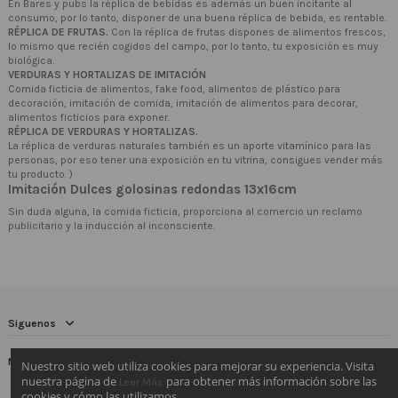
En Bares y pubs la réplica de bebidas es además un buen incitante al
consumo, por lo tanto, disponer de una buena réplica de bebida, es rentable.
RÉPLICA DE FRUTAS.
Con la réplica de frutas dispones de alimentos frescos,
lo mismo que recién cogidos del campo, por lo tanto, tu exposición es muy
biológica.
VERDURAS Y HORTALIZAS DE IMITACIÓN
Comida ficticia de alimentos, fake food, alimentos de plástico para
decoración, imitación de comida, imitación de alimentos para decorar,
alimentos ficticios para exponer.
RÉPLICA DE VERDURAS Y HORTALIZAS.
La réplica de verduras naturales también es un aporte vitamínico para las
personas, por eso tener una exposición en tu vitrina, consigues vender más
tu producto. )
Imitación Dulces golosinas redondas 13x16cm
Sin duda alguna, la comida ficticia, proporciona al comercio un reclamo
publicitario y la inducción al inconsciente.
Siguenos
Newsletter
Nuestro sitio web utiliza cookies para mejorar su experiencia. Visita
nuestra página de
para obtener más información sobre las
Leer Más
cookies y cómo las utilizamos.