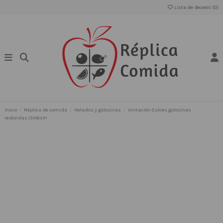
Lista de deseos (
0
)
Inicio
Réplica de comida
Helados y golosinas
Imitación Dulces golosinas
redondas 13x16cm