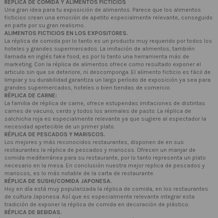
RÉPLICA DE COMIDA Y ALIMENTOS FICTICIOS
Una gran idea para tu exposición de alimentos. Parece que los alimentos
ficticios crean una emoción de apetito especialmente relevante, conseguido
en parte por su gran realismo.
ALIMENTOS FICTICIOS EN LOS EXPOSITORES.
La réplica de comida por lo tanto es un producto muy requerido por todos los
hoteles y grandes supermercados. La imitación de alimentos, también
llamada en inglés fake food, es por lo tanto una herramienta más de
marketing. Con la réplica de alimentos ofrece como resultado exponer el
articulo sin que se deteriore, ni descomponga. El alimento ficticio es fácil de
limpiar y su durabilidad garantiza un largo período de exposición ya sea para
grandes supermercados, hoteles o bien tiendas de comercio.
RÉPLICA DE CARNE:
La familia de réplica de carne, ofrece estupendas imitaciones de distintas
carnes de vacuno, cerdo y todos los animales de pasto. La réplica de
salchicha roja es especialmente relevante ya que sugiere al espectador la
necesidad apetecible de un primer plato.
RÉPLICA DE PESCADOS Y MARISCOS.
Los mejores y más reconocidos restaurantes, disponen de en sus
restaurantes la réplica de pescados y mariscos. Ofrecen un manjar de
comida mediterránea para su restaurante, por lo tanto representa un plato
necesario en la mesa. En conclusión nuestra mejor replica de pescados y
mariscos, es lo más notable de la carta de restaurante.
RÉPLICA DE SUSHI/COMIDA JAPONESA.
Hoy en día está muy popularizada la réplica de comida, en los restaurantes
de cultura Japonesa. Así que es especialmente relevante integrar esta
tradición de exponer la réplica de comida en decoración de plástico.
RÉPLICA DE BEBIDAS.