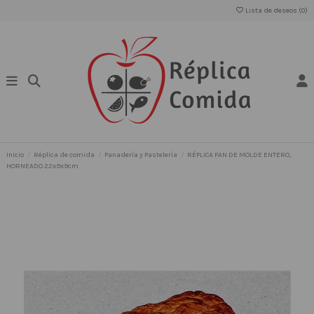
Lista de deseos (
0
)
Inicio
Réplica de comida
Panadería y Pastelería
RÉPLICA PAN DE MOLDE ENTERO,
HORNEADO 22x9x9cm