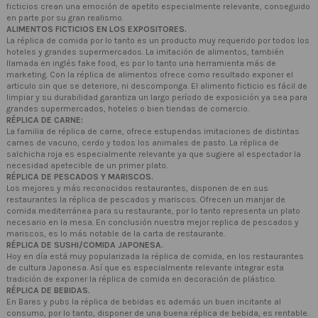
ficticios crean una emoción de apetito especialmente relevante, conseguido
en parte por su gran realismo.
ALIMENTOS FICTICIOS EN LOS EXPOSITORES.
La réplica de comida por lo tanto es un producto muy requerido por todos los
hoteles y grandes supermercados. La imitación de alimentos, también
llamada en inglés fake food, es por lo tanto una herramienta más de
marketing. Con la réplica de alimentos ofrece como resultado exponer el
articulo sin que se deteriore, ni descomponga. El alimento ficticio es fácil de
limpiar y su durabilidad garantiza un largo período de exposición ya sea para
grandes supermercados, hoteles o bien tiendas de comercio.
RÉPLICA DE CARNE:
La familia de réplica de carne, ofrece estupendas imitaciones de distintas
carnes de vacuno, cerdo y todos los animales de pasto. La réplica de
salchicha roja es especialmente relevante ya que sugiere al espectador la
necesidad apetecible de un primer plato.
RÉPLICA DE PESCADOS Y MARISCOS.
Los mejores y más reconocidos restaurantes, disponen de en sus
restaurantes la réplica de pescados y mariscos. Ofrecen un manjar de
comida mediterránea para su restaurante, por lo tanto representa un plato
necesario en la mesa. En conclusión nuestra mejor replica de pescados y
mariscos, es lo más notable de la carta de restaurante.
RÉPLICA DE SUSHI/COMIDA JAPONESA.
Hoy en día está muy popularizada la réplica de comida, en los restaurantes
de cultura Japonesa. Así que es especialmente relevante integrar esta
tradición de exponer la réplica de comida en decoración de plástico.
RÉPLICA DE BEBIDAS.
En Bares y pubs la réplica de bebidas es además un buen incitante al
consumo, por lo tanto, disponer de una buena réplica de bebida, es rentable.