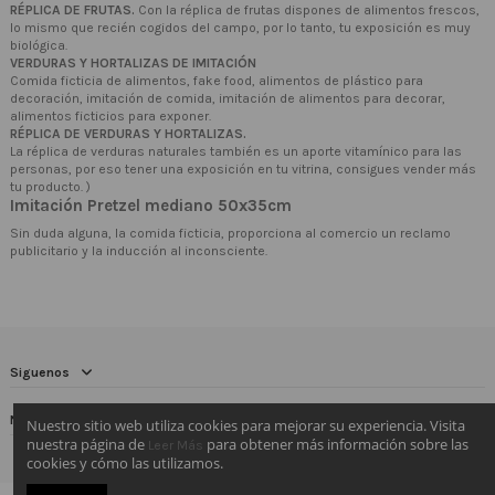
RÉPLICA DE FRUTAS.
Con la réplica de frutas dispones de alimentos frescos,
lo mismo que recién cogidos del campo, por lo tanto, tu exposición es muy
biológica.
VERDURAS Y HORTALIZAS DE IMITACIÓN
Comida ficticia de alimentos, fake food, alimentos de plástico para
decoración, imitación de comida, imitación de alimentos para decorar,
alimentos ficticios para exponer.
RÉPLICA DE VERDURAS Y HORTALIZAS.
La réplica de verduras naturales también es un aporte vitamínico para las
personas, por eso tener una exposición en tu vitrina, consigues vender más
tu producto. )
Imitación Pretzel mediano 50x35cm
Sin duda alguna, la comida ficticia, proporciona al comercio un reclamo
publicitario y la inducción al inconsciente.
Siguenos
Newsletter
Nuestro sitio web utiliza cookies para mejorar su experiencia. Visita
nuestra página de
para obtener más información sobre las
Leer Más
cookies y cómo las utilizamos.