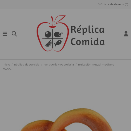
Lista de deseos (
0
)
Inicio
Réplica de comida
Panadería y Pastelería
Imitación Pretzel mediano
50x35cm