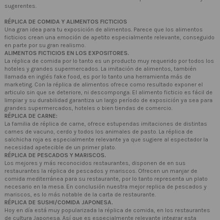
sugerentes.
RÉPLICA DE COMIDA Y ALIMENTOS FICTICIOS
Una gran idea para tu exposición de alimentos. Parece que los alimentos
ficticios crean una emoción de apetito especialmente relevante, conseguido
en parte por su gran realismo.
ALIMENTOS FICTICIOS EN LOS EXPOSITORES.
La réplica de comida por lo tanto es un producto muy requerido por todos los
hoteles y grandes supermercados. La imitación de alimentos, también
llamada en inglés fake food, es por lo tanto una herramienta más de
marketing. Con la réplica de alimentos ofrece como resultado exponer el
articulo sin que se deteriore, ni descomponga. El alimento ficticio es fácil de
limpiar y su durabilidad garantiza un largo período de exposición ya sea para
grandes supermercados, hoteles o bien tiendas de comercio.
RÉPLICA DE CARNE:
La familia de réplica de carne, ofrece estupendas imitaciones de distintas
carnes de vacuno, cerdo y todos los animales de pasto. La réplica de
salchicha roja es especialmente relevante ya que sugiere al espectador la
necesidad apetecible de un primer plato.
RÉPLICA DE PESCADOS Y MARISCOS.
Los mejores y más reconocidos restaurantes, disponen de en sus
restaurantes la réplica de pescados y mariscos. Ofrecen un manjar de
comida mediterránea para su restaurante, por lo tanto representa un plato
necesario en la mesa. En conclusión nuestra mejor replica de pescados y
mariscos, es lo más notable de la carta de restaurante.
RÉPLICA DE SUSHI/COMIDA JAPONESA.
Hoy en día está muy popularizada la réplica de comida, en los restaurantes
de cultura Japonesa. Así que es especialmente relevante integrar esta