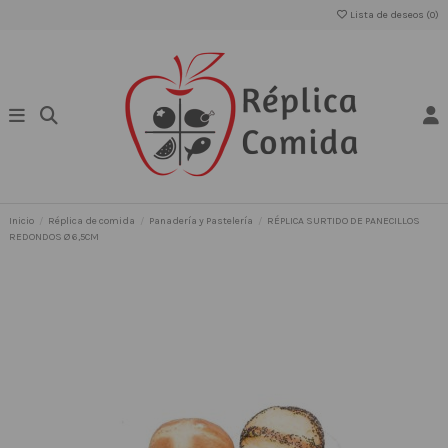
Lista de deseos (
0
)
Inicio
Réplica de comida
Panadería y Pastelería
RÉPLICA SURTIDO DE PANECILLOS
REDONDOS Ø 6,5CM