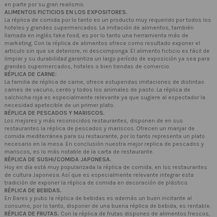
en parte por su gran realismo.
ALIMENTOS FICTICIOS EN LOS EXPOSITORES.
La réplica de comida por lo tanto es un producto muy requerido por todos los
hoteles y grandes supermercados. La imitación de alimentos, también
llamada en inglés fake food, es por lo tanto una herramienta más de
marketing. Con la réplica de alimentos ofrece como resultado exponer el
articulo sin que se deteriore, ni descomponga. El alimento ficticio es fácil de
limpiar y su durabilidad garantiza un largo período de exposición ya sea para
grandes supermercados, hoteles o bien tiendas de comercio.
RÉPLICA DE CARNE:
La familia de réplica de carne, ofrece estupendas imitaciones de distintas
carnes de vacuno, cerdo y todos los animales de pasto. La réplica de
salchicha roja es especialmente relevante ya que sugiere al espectador la
necesidad apetecible de un primer plato.
RÉPLICA DE PESCADOS Y MARISCOS.
Los mejores y más reconocidos restaurantes, disponen de en sus
restaurantes la réplica de pescados y mariscos. Ofrecen un manjar de
comida mediterránea para su restaurante, por lo tanto representa un plato
necesario en la mesa. En conclusión nuestra mejor replica de pescados y
mariscos, es lo más notable de la carta de restaurante.
RÉPLICA DE SUSHI/COMIDA JAPONESA.
Hoy en día está muy popularizada la réplica de comida, en los restaurantes
de cultura Japonesa. Así que es especialmente relevante integrar esta
tradición de exponer la réplica de comida en decoración de plástico.
RÉPLICA DE BEBIDAS.
En Bares y pubs la réplica de bebidas es además un buen incitante al
consumo, por lo tanto, disponer de una buena réplica de bebida, es rentable.
RÉPLICA DE FRUTAS.
Con la réplica de frutas dispones de alimentos frescos,