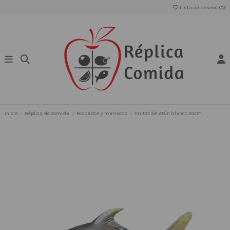
Lista de deseos (
0
)
Inicio
Réplica de comida
Pescados y mariscos
Imitación Atún blanco 30cm