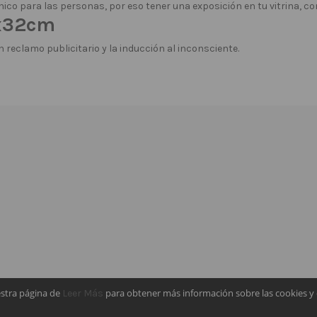
ico para las personas, por eso tener una exposición en tu vitrina, c
8x32cm
n reclamo publicitario y la inducción al inconsciente.
estra página de
para obtener más información sobre las cookies y 
Leer Más