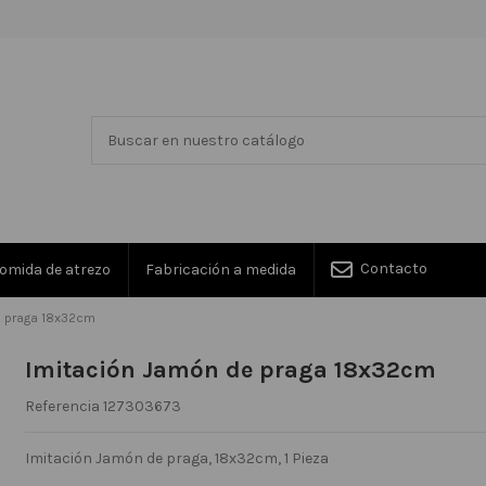
Contacto
omida de atrezo
Fabricación a medida
e praga 18x32cm
Imitación Jamón de praga 18x32cm
Referencia
127303673
Imitación Jamón de praga, 18x32cm, 1 Pieza