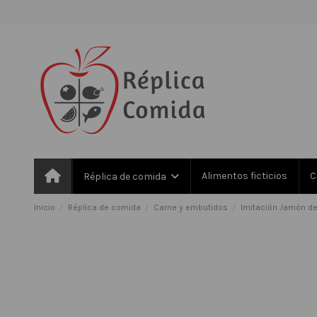
Alimentos ficticios
C
Réplica de comida
Inicio
Réplica de comida
Carne y embutidos
Imitación Jamón d