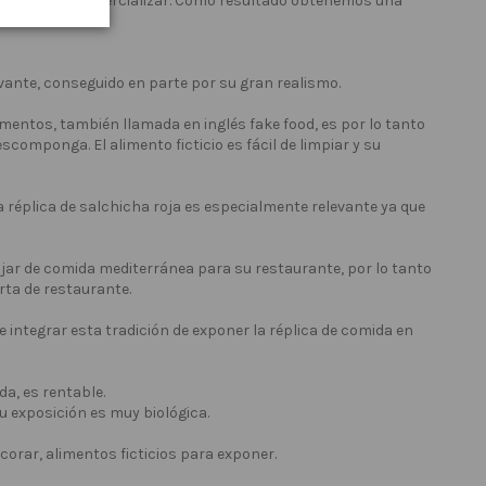
e deseamos comercializar. Como resultado obtenemos una
vante, conseguido en parte por su gran realismo.
mentos, también llamada en inglés fake food, es por lo tanto
componga. El alimento ficticio es fácil de limpiar y su
a réplica de salchicha roja es especialmente relevante ya que
jar de comida mediterránea para su restaurante, por lo tanto
rta de restaurante.
 integrar esta tradición de exponer la réplica de comida en
a, es rentable.
u exposición es muy biológica.
corar, alimentos ficticios para exponer.