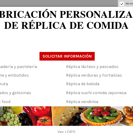
No mo
BRICACIÓN PERSONALIZ
DE RÉPLICA DE COMIDA
.
aga 18x32cm
SOLICITAR INFORMACIÓN
adería y pastelería
Réplica lácteos y pescados
rne y embutidos
Réplica verduras y hortalizas
fruta
Réplica de bebida
ados y golosinas
Réplica sushi comida Japonesa
t food
Réplica vendimia
de praga 18x32cm
Ver
LOPD