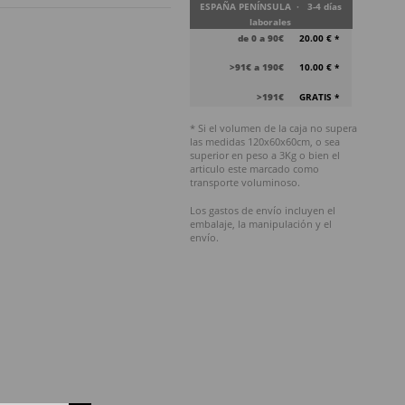
ESPAÑA PENÍNSULA · 3-4 días
laborales
de 0 a 90€
20.00 € *
>91€ a 190€
10.00 € *
>191€
GRATIS *
* Si el volumen de la caja no supera
las medidas 120x60x60cm, o sea
superior en peso a 3Kg o bien el
articulo este marcado como
transporte voluminoso.
Los gastos de envío incluyen el
embalaje, la manipulación y el
envío.