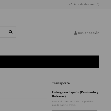
Lista de deseos (
0
)
Iniciar sesión
Transporte
Entrega en España (Península y
Baleares)
Ahora el transporte de tus pedidos
puede salirte gratis.