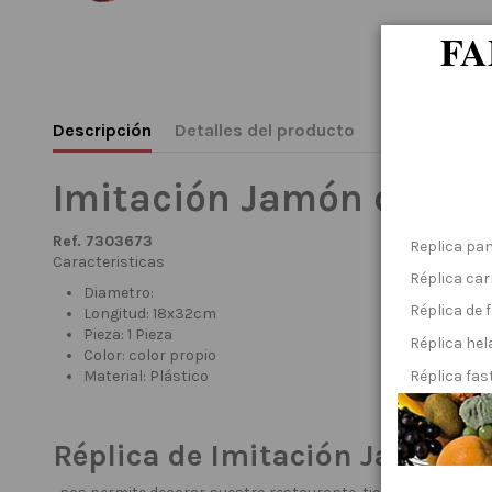
FA
Descripción
Detalles del producto
Imitación Jamón de pr
Ref. 7303673
Replica pan
Caracteristicas
Réplica ca
Diametro:
Réplica de 
Longitud:
18x32cm
Pieza: 1 Pieza
Réplica hel
Color:
color propio
Material:
Plástico
Réplica fas
Réplica de Imitación Jamón 