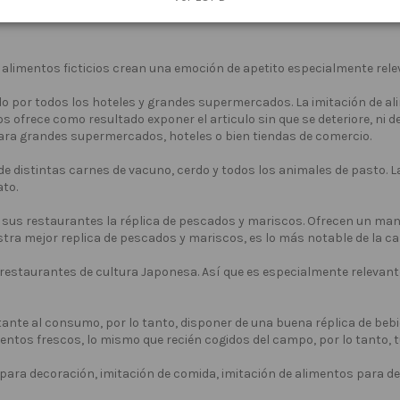
ercado, debido a su realismo aportamos visualmente un producto qu
 alimentos ficticios crean una emoción de apetito especialmente rele
o por todos los hoteles y grandes supermercados. La imitación de ali
ofrece como resultado exponer el articulo sin que se deteriore, ni des
para grandes supermercados, hoteles o bien tiendas de comercio.
de distintas carnes de vacuno, cerdo y todos los animales de pasto. L
ato.
sus restaurantes la réplica de pescados y mariscos. Ofrecen un man
tra mejor replica de pescados y mariscos, es lo más notable de la ca
 restaurantes de cultura Japonesa. Así que es especialmente relevante
ante al consumo, por lo tanto, disponer de una buena réplica de bebid
entos frescos, lo mismo que recién cogidos del campo, por lo tanto, t
 para decoración, imitación de comida, imitación de alimentos para de