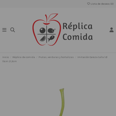
Lista de deseos (
0
)
Inicio
Réplica de comida
Frutas, verduras y hortalizas
Imitación Cereza talla l Ø
15cm 21,5cm