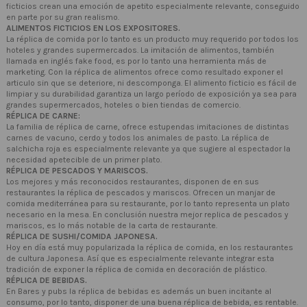
ficticios crean una emoción de apetito especialmente relevante, conseguido
en parte por su gran realismo.
ALIMENTOS FICTICIOS EN LOS EXPOSITORES.
La réplica de comida por lo tanto es un producto muy requerido por todos los
hoteles y grandes supermercados. La imitación de alimentos, también
llamada en inglés fake food, es por lo tanto una herramienta más de
marketing. Con la réplica de alimentos ofrece como resultado exponer el
articulo sin que se deteriore, ni descomponga. El alimento ficticio es fácil de
limpiar y su durabilidad garantiza un largo período de exposición ya sea para
grandes supermercados, hoteles o bien tiendas de comercio.
RÉPLICA DE CARNE:
La familia de réplica de carne, ofrece estupendas imitaciones de distintas
carnes de vacuno, cerdo y todos los animales de pasto. La réplica de
salchicha roja es especialmente relevante ya que sugiere al espectador la
necesidad apetecible de un primer plato.
RÉPLICA DE PESCADOS Y MARISCOS.
Los mejores y más reconocidos restaurantes, disponen de en sus
restaurantes la réplica de pescados y mariscos. Ofrecen un manjar de
comida mediterránea para su restaurante, por lo tanto representa un plato
necesario en la mesa. En conclusión nuestra mejor replica de pescados y
mariscos, es lo más notable de la carta de restaurante.
RÉPLICA DE SUSHI/COMIDA JAPONESA.
Hoy en día está muy popularizada la réplica de comida, en los restaurantes
de cultura Japonesa. Así que es especialmente relevante integrar esta
tradición de exponer la réplica de comida en decoración de plástico.
RÉPLICA DE BEBIDAS.
En Bares y pubs la réplica de bebidas es además un buen incitante al
consumo, por lo tanto, disponer de una buena réplica de bebida, es rentable.