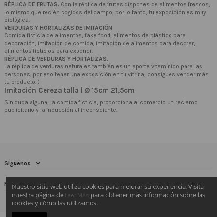
RÉPLICA DE FRUTAS.
Con la réplica de frutas dispones de alimentos frescos,
lo mismo que recién cogidos del campo, por lo tanto, tu exposición es muy
biológica.
VERDURAS Y HORTALIZAS DE IMITACIÓN
Comida ficticia de alimentos, fake food, alimentos de plástico para
decoración, imitación de comida, imitación de alimentos para decorar,
alimentos ficticios para exponer.
RÉPLICA DE VERDURAS Y HORTALIZAS.
La réplica de verduras naturales también es un aporte vitamínico para las
personas, por eso tener una exposición en tu vitrina, consigues vender más
tu producto. )
Imitación Cereza talla l Ø 15cm 21,5cm
Sin duda alguna, la comida ficticia, proporciona al comercio un reclamo
publicitario y la inducción al inconsciente.
Siguenos
Newsletter
Nuestro sitio web utiliza cookies para mejorar su experiencia. Visita
nuestra página de
para obtener más información sobre las
Leer Más
cookies y cómo las utilizamos.