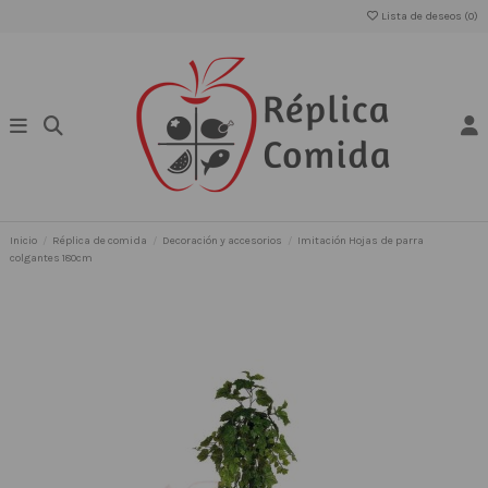
Lista de deseos (
0
)
Inicio
Réplica de comida
Decoración y accesorios
Imitación Hojas de parra
colgantes 180cm