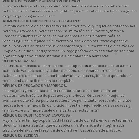
RÉPLICA DE COMIDA Y ALIMENTOS FICTICIOS
Una gran idea para tu exposición de alimentos. Parece que los alimentos
ficticios crean una emoción de apetito especialmente relevante, conseguido
en parte por su gran realismo.
ALIMENTOS FICTICIOS EN LOS EXPOSITORES.
La réplica de comida por lo tanto es un producto muy requerido por todos los
hoteles y grandes supermercados. La imitación de alimentos, también
llamada en inglés fake food, es por lo tanto una herramienta más de
marketing. Con la réplica de alimentos ofrece como resultado exponer el
articulo sin que se deteriore, ni descomponga. El alimento ficticio es fácil de
limpiar y su durabilidad garantiza un largo período de exposición ya sea para
grandes supermercados, hoteles o bien tiendas de comercio.
RÉPLICA DE CARNE:
La familia de réplica de carne, ofrece estupendas imitaciones de distintas
carnes de vacuno, cerdo y todos los animales de pasto. La réplica de
salchicha roja es especialmente relevante ya que sugiere al espectador la
necesidad apetecible de un primer plato.
RÉPLICA DE PESCADOS Y MARISCOS.
Los mejores y más reconocidos restaurantes, disponen de en sus
restaurantes la réplica de pescados y mariscos. Ofrecen un manjar de
comida mediterránea para su restaurante, por lo tanto representa un plato
necesario en la mesa. En conclusión nuestra mejor replica de pescados y
mariscos, es lo más notable de la carta de restaurante.
RÉPLICA DE SUSHI/COMIDA JAPONESA.
Hoy en día está muy popularizada la réplica de comida, en los restaurantes
de cultura Japonesa. Así que es especialmente relevante integrar esta
tradición de exponer la réplica de comida en decoración de plástico.
RÉPLICA DE BEBIDAS.