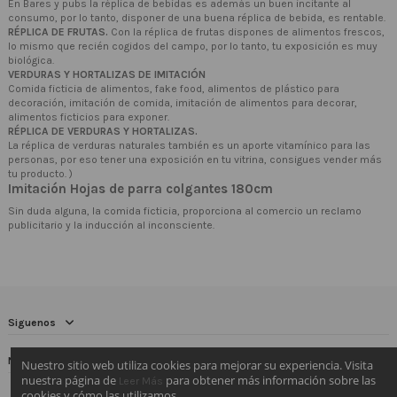
En Bares y pubs la réplica de bebidas es además un buen incitante al
consumo, por lo tanto, disponer de una buena réplica de bebida, es rentable.
RÉPLICA DE FRUTAS.
Con la réplica de frutas dispones de alimentos frescos,
lo mismo que recién cogidos del campo, por lo tanto, tu exposición es muy
biológica.
VERDURAS Y HORTALIZAS DE IMITACIÓN
Comida ficticia de alimentos, fake food, alimentos de plástico para
decoración, imitación de comida, imitación de alimentos para decorar,
alimentos ficticios para exponer.
RÉPLICA DE VERDURAS Y HORTALIZAS.
La réplica de verduras naturales también es un aporte vitamínico para las
personas, por eso tener una exposición en tu vitrina, consigues vender más
tu producto. )
Imitación Hojas de parra colgantes 180cm
Sin duda alguna, la comida ficticia, proporciona al comercio un reclamo
publicitario y la inducción al inconsciente.
Siguenos
Newsletter
Nuestro sitio web utiliza cookies para mejorar su experiencia. Visita
nuestra página de
para obtener más información sobre las
Leer Más
cookies y cómo las utilizamos.