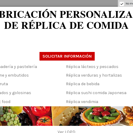
No mo
BRICACIÓN PERSONALIZ
DE RÉPLICA DE COMIDA
.
ol con tiesto 150cm
SOLICITAR INFORMACIÓN
adería y pastelería
Réplica lácteos y pescados
rne y embutidos
Réplica verduras y hortalizas
fruta
Réplica de bebida
ados y golosinas
Réplica sushi comida Japonesa
t food
Réplica vendimia
 árbol con tiesto 150cm
Ver
LOPD