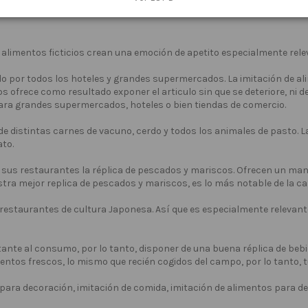
ercado, debido a su realismo aportamos visualmente un producto qu
 alimentos ficticios crean una emoción de apetito especialmente rele
o por todos los hoteles y grandes supermercados. La imitación de ali
ofrece como resultado exponer el articulo sin que se deteriore, ni des
para grandes supermercados, hoteles o bien tiendas de comercio.
de distintas carnes de vacuno, cerdo y todos los animales de pasto. L
ato.
sus restaurantes la réplica de pescados y mariscos. Ofrecen un man
tra mejor replica de pescados y mariscos, es lo más notable de la ca
 restaurantes de cultura Japonesa. Así que es especialmente relevante
ante al consumo, por lo tanto, disponer de una buena réplica de bebid
entos frescos, lo mismo que recién cogidos del campo, por lo tanto, t
 para decoración, imitación de comida, imitación de alimentos para de