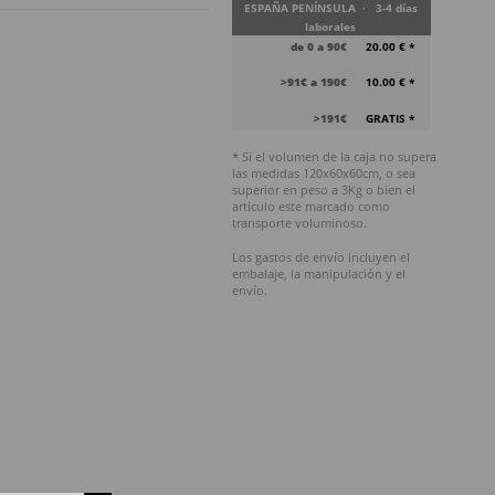
ESPAÑA PENÍNSULA · 3-4 días
laborales
de 0 a 90€
20.00 € *
>91€ a 190€
10.00 € *
>191€
GRATIS *
* Si el volumen de la caja no supera
las medidas 120x60x60cm, o sea
superior en peso a 3Kg o bien el
articulo este marcado como
transporte voluminoso.
Los gastos de envío incluyen el
embalaje, la manipulación y el
envío.