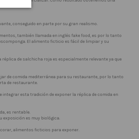
e deseamos comercializar. Como resultado obtenemos una
vante, conseguido en parte por su gran realismo.
mentos, también llamada en inglés fake food, es por lo tanto
componga. El alimento ficticio es fácil de limpiar y su
a réplica de salchicha roja es especialmente relevante ya que
jar de comida mediterránea para su restaurante, por lo tanto
rta de restaurante.
 integrar esta tradición de exponer la réplica de comida en
a, es rentable.
u exposición es muy biológica.
corar, alimentos ficticios para exponer.