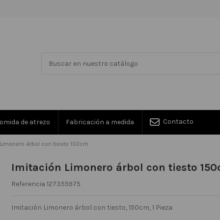
Contacto
omida de atrezo
Fabricación a medida
 Limonero árbol con tiesto 150cm
Imitación Limonero árbol con tiesto 15
Referencia
127355975
Imitación Limonero árbol con tiesto, 150cm, 1 Pieza