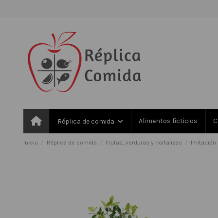
Alimentos ficticios
C
Réplica de comida
Inicio
Réplica de comida
Frutas, verduras y hortalizas
Imitación