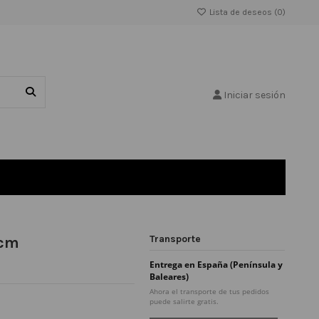
Lista de deseos (
0
)
Iniciar sesión
Transporte
0cm
Entrega en España (Península y
Baleares)
Ahora el transporte de tus pedidos
puede salirte gratis.