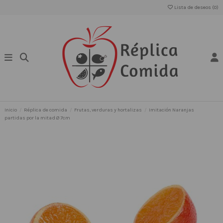
Lista de deseos (
0
)
Inicio
Réplica de comida
Frutas, verduras y hortalizas
Imitación Naranjas
partidas por la mitad Ø 7cm