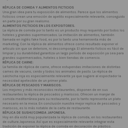
RÉPLICA DE COMIDA Y ALIMENTOS FICTICIOS
Una gran idea para tu exposición de alimentos. Parece que los alimentos
ficticios crean una emoción de apetito especialmente relevante, conseguido
en parte por su gran realismo.
ALIMENTOS FICTICIOS EN LOS EXPOSITORES.
La réplica de comida por lo tanto es un producto muy requerido por todos los
hoteles y grandes supermercados. La imitación de alimentos, también
llamada en inglés fake food, es por lo tanto una herramienta más de
marketing. Con la réplica de alimentos ofrece como resultado exponer el
articulo sin que se deteriore, ni descomponga. El alimento ficticio es fácil de
limpiar y su durabilidad garantiza un largo período de exposición ya sea para
grandes supermercados, hoteles o bien tiendas de comercio.
RÉPLICA DE CARNE:
La familia de réplica de carne, ofrece estupendas imitaciones de distintas
carnes de vacuno, cerdo y todos los animales de pasto. La réplica de
salchicha roja es especialmente relevante ya que sugiere al espectador la
necesidad apetecible de un primer plato.
RÉPLICA DE PESCADOS Y MARISCOS.
Los mejores y más reconocidos restaurantes, disponen de en sus
restaurantes la réplica de pescados y mariscos. Ofrecen un manjar de
comida mediterránea para su restaurante, por lo tanto representa un plato
necesario en la mesa. En conclusión nuestra mejor replica de pescados y
mariscos, es lo más notable de la carta de restaurante.
RÉPLICA DE SUSHI/COMIDA JAPONESA.
Hoy en día está muy popularizada la réplica de comida, en los restaurantes
de cultura Japonesa. Así que es especialmente relevante integrar esta
tradición de exponer la réplica de comida en decoración de plástico.