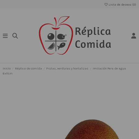
Lista de deseos (
0
)
Inicio
Réplica de comida
Frutas, verduras y hortalizas
Imitación Pera de agua
6x11cm