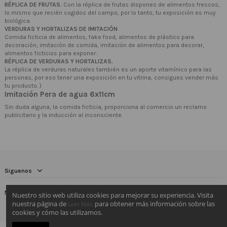
RÉPLICA DE FRUTAS.
Con la réplica de frutas dispones de alimentos frescos,
lo mismo que recién cogidos del campo, por lo tanto, tu exposición es muy
biológica.
VERDURAS Y HORTALIZAS DE IMITACIÓN
Comida ficticia de alimentos, fake food, alimentos de plástico para
decoración, imitación de comida, imitación de alimentos para decorar,
alimentos ficticios para exponer.
RÉPLICA DE VERDURAS Y HORTALIZAS.
La réplica de verduras naturales también es un aporte vitamínico para las
personas, por eso tener una exposición en tu vitrina, consigues vender más
tu producto. )
Imitación Pera de agua 6x11cm
Sin duda alguna, la comida ficticia, proporciona al comercio un reclamo
publicitario y la inducción al inconsciente.
Siguenos
Newsletter
Nuestro sitio web utiliza cookies para mejorar su experiencia. Visita
nuestra página de
para obtener más información sobre las
Leer Más
cookies y cómo las utilizamos.