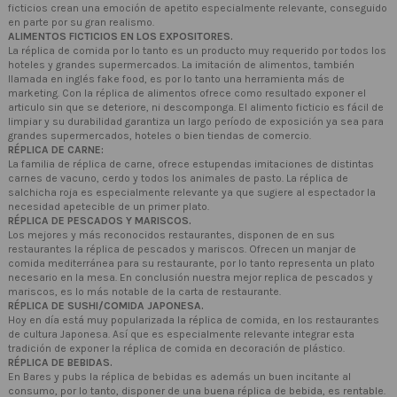
ficticios crean una emoción de apetito especialmente relevante, conseguido
en parte por su gran realismo.
ALIMENTOS FICTICIOS EN LOS EXPOSITORES.
La réplica de comida por lo tanto es un producto muy requerido por todos los
hoteles y grandes supermercados. La imitación de alimentos, también
llamada en inglés fake food, es por lo tanto una herramienta más de
marketing. Con la réplica de alimentos ofrece como resultado exponer el
articulo sin que se deteriore, ni descomponga. El alimento ficticio es fácil de
limpiar y su durabilidad garantiza un largo período de exposición ya sea para
grandes supermercados, hoteles o bien tiendas de comercio.
RÉPLICA DE CARNE:
La familia de réplica de carne, ofrece estupendas imitaciones de distintas
carnes de vacuno, cerdo y todos los animales de pasto. La réplica de
salchicha roja es especialmente relevante ya que sugiere al espectador la
necesidad apetecible de un primer plato.
RÉPLICA DE PESCADOS Y MARISCOS.
Los mejores y más reconocidos restaurantes, disponen de en sus
restaurantes la réplica de pescados y mariscos. Ofrecen un manjar de
comida mediterránea para su restaurante, por lo tanto representa un plato
necesario en la mesa. En conclusión nuestra mejor replica de pescados y
mariscos, es lo más notable de la carta de restaurante.
RÉPLICA DE SUSHI/COMIDA JAPONESA.
Hoy en día está muy popularizada la réplica de comida, en los restaurantes
de cultura Japonesa. Así que es especialmente relevante integrar esta
tradición de exponer la réplica de comida en decoración de plástico.
RÉPLICA DE BEBIDAS.
En Bares y pubs la réplica de bebidas es además un buen incitante al
consumo, por lo tanto, disponer de una buena réplica de bebida, es rentable.