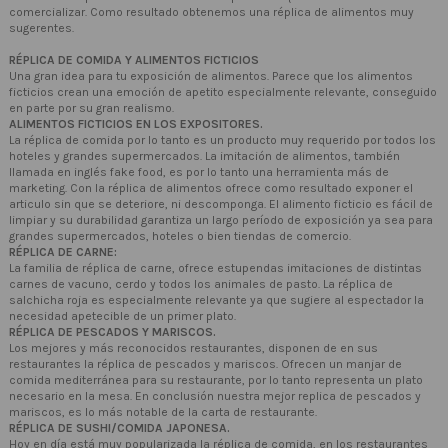
comercializar. Como resultado obtenemos una réplica de alimentos muy
sugerentes.
RÉPLICA DE COMIDA Y ALIMENTOS FICTICIOS
Una gran idea para tu exposición de alimentos. Parece que los alimentos
ficticios crean una emoción de apetito especialmente relevante, conseguido
en parte por su gran realismo.
ALIMENTOS FICTICIOS EN LOS EXPOSITORES.
La réplica de comida por lo tanto es un producto muy requerido por todos los
hoteles y grandes supermercados. La imitación de alimentos, también
llamada en inglés fake food, es por lo tanto una herramienta más de
marketing. Con la réplica de alimentos ofrece como resultado exponer el
articulo sin que se deteriore, ni descomponga. El alimento ficticio es fácil de
limpiar y su durabilidad garantiza un largo período de exposición ya sea para
grandes supermercados, hoteles o bien tiendas de comercio.
RÉPLICA DE CARNE:
La familia de réplica de carne, ofrece estupendas imitaciones de distintas
carnes de vacuno, cerdo y todos los animales de pasto. La réplica de
salchicha roja es especialmente relevante ya que sugiere al espectador la
necesidad apetecible de un primer plato.
RÉPLICA DE PESCADOS Y MARISCOS.
Los mejores y más reconocidos restaurantes, disponen de en sus
restaurantes la réplica de pescados y mariscos. Ofrecen un manjar de
comida mediterránea para su restaurante, por lo tanto representa un plato
necesario en la mesa. En conclusión nuestra mejor replica de pescados y
mariscos, es lo más notable de la carta de restaurante.
RÉPLICA DE SUSHI/COMIDA JAPONESA.
Hoy en día está muy popularizada la réplica de comida, en los restaurantes