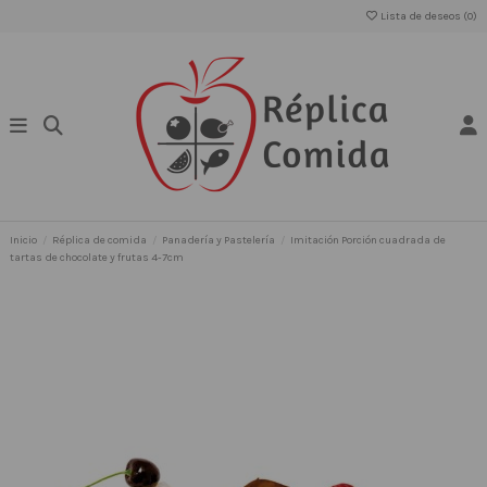
Lista de deseos (
0
)
Inicio
Réplica de comida
Panadería y Pastelería
Imitación Porción cuadrada de
tartas de chocolate y frutas 4-7cm