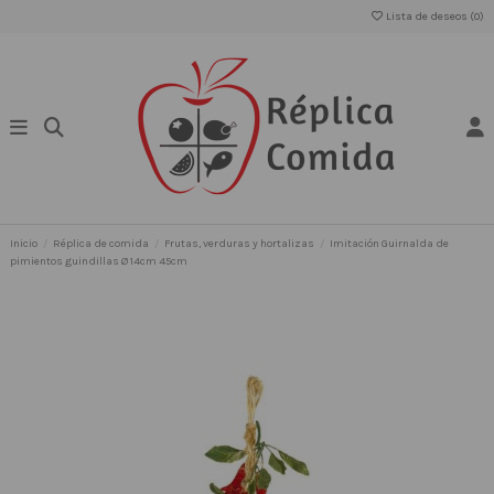
Lista de deseos (
0
)
Inicio
Réplica de comida
Frutas, verduras y hortalizas
Imitación Guirnalda de
pimientos guindillas Ø 14cm 45cm