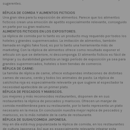
sugerentes.
RÉPLICA DE COMIDA Y ALIMENTOS FICTICIOS
Una gran idea para tu exposición de alimentos. Parece que los alimentos
ficticios crean una emoción de apetito especialmente relevante, conseguido
en parte por su gran realismo.
ALIMENTOS FICTICIOS EN LOS EXPOSITORES.
La réplica de comida por lo tanto es un producto muy requerido por todos los
hoteles y grandes supermercados. La imitación de alimentos, también
llamada en inglés fake food, es por lo tanto una herramienta más de
marketing. Con la réplica de alimentos ofrece como resultado exponer el
articulo sin que se deteriore, ni descomponga. El alimento ficticio es fácil de
limpiar y su durabilidad garantiza un largo período de exposición ya sea para
grandes supermercados, hoteles o bien tiendas de comercio.
RÉPLICA DE CARNE:
La familia de réplica de carne, ofrece estupendas imitaciones de distintas
carnes de vacuno, cerdo y todos los animales de pasto. La réplica de
salchicha roja es especialmente relevante ya que sugiere al espectador la
necesidad apetecible de un primer plato.
RÉPLICA DE PESCADOS Y MARISCOS.
Los mejores y más reconocidos restaurantes, disponen de en sus
restaurantes la réplica de pescados y mariscos. Ofrecen un manjar de
comida mediterránea para su restaurante, por lo tanto representa un plato
necesario en la mesa. En conclusión nuestra mejor replica de pescados y
mariscos, es lo más notable de la carta de restaurante.
RÉPLICA DE SUSHI/COMIDA JAPONESA.
Hoy en día está muy popularizada la réplica de comida, en los restaurantes
de cultura Japonesa. Así que es especialmente relevante integrar esta